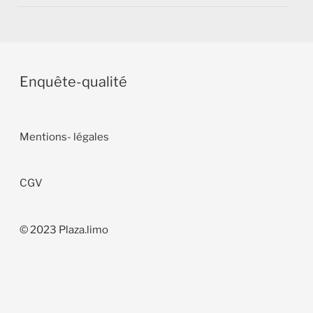
Enquête-
q
ualité
Mentions- légales
CGV
© 2023 Plaza.limo