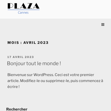
Aller
au
contenu
PLAZA
Société de voitures avec
principal
chauffeurs
CANNES
MOIS :
AVRIL 2023
PUBLIÉ
17 AVRIL 2023
LE
Bonjour tout le monde !
Bienvenue sur WordPress. Ceci est votre premier
article. Modifiez-le ou supprimez-le, puis commencez à
écrire !
Rechercher