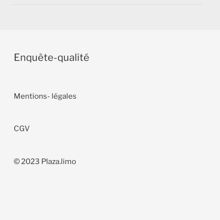
Enquête-
q
ualité
Mentions- légales
CGV
© 2023 Plaza.limo