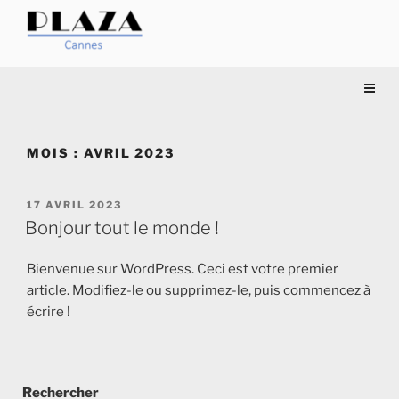
Aller
au
contenu
PLAZA
Société de voitures avec
principal
chauffeurs
CANNES
MOIS :
AVRIL 2023
PUBLIÉ
17 AVRIL 2023
LE
Bonjour tout le monde !
Bienvenue sur WordPress. Ceci est votre premier
article. Modifiez-le ou supprimez-le, puis commencez à
écrire !
Rechercher